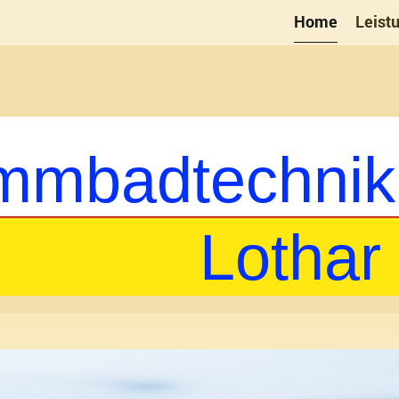
Home
Leist
mmbadtechnik
har Mät